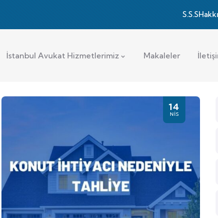
S.S.S
Hakk
İstanbul Avukat Hizmetlerimiz
Makaleler
İletiş
14
NIS