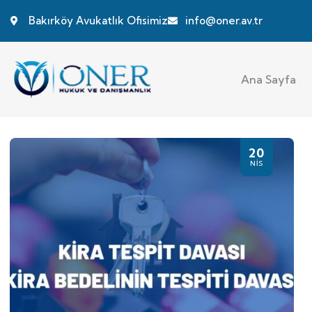
Bakırköy Avukatlık Ofisimiz
info@oner.av.tr
Ana Sayfa
20
NIS