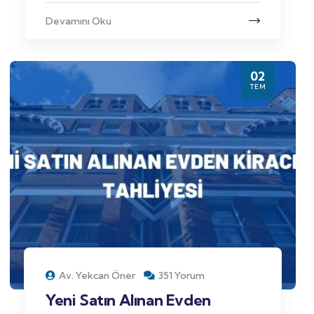
Devamını Oku
02
TEM
Av. Yekcan Öner
351 Yorum
Yeni Satın Alınan Evden