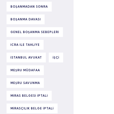
BOŞANMADAN SONRA
BOŞANMA DAVASI
GENEL BOŞANMA SEBEPLERI
ICRA ILE TAHLIYE
ISTANBUL AVUKAT
IŞÇI
MEŞRU MÜDAFAA
MEŞRU SAVUNMA
MIRAS BELGESI IPTALI
MIRASÇILIK BELGE IPTALI