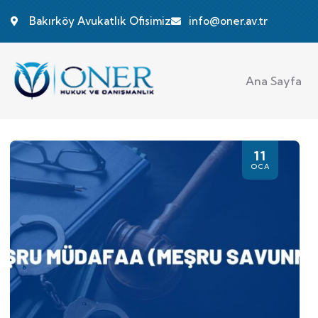
Bakırköy Avukatlık Ofisimiz
info@oner.av.tr
Ana Sayfa
11
OCA