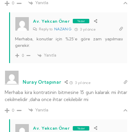
Yanıtla
0
Av. Yekcan Öner
Yazar
Reply to
NAZAN G
3 yıl önce
Merhaba, konutlar için %25’e göre zam yapılması
gerekir.
Yanıtla
0
Nuray Ortapınar
3 yıl önce
Merhaba kira kontratinin bitmesine 15 gun kalarak mi ihtar
cekilmelidir ,daha once ihtar cekilebilir mi
Yanıtla
0
Av. Yekcan Öner
Yazar