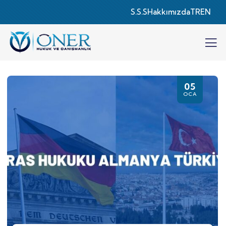
S.S.S
Hakkımızda
TR
EN
05
OCA