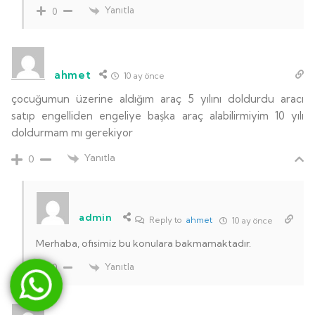
Yanıtla
0
ahmet
10 ay önce
çocuğumun üzerine aldığım araç 5 yılını doldurdu aracı
satıp engelliden engeliye başka araç alabilirmiyim 10 yılı
doldurmam mı gerekiyor
Yanıtla
0
admin
Reply to
ahmet
10 ay önce
Merhaba, ofisimiz bu konulara bakmamaktadır.
Yanıtla
0