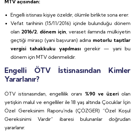
MTV açısından:
Engelli istisnası kişiye özeldir, ölümle birlikte sona erer.
Vefat tarihinin (15/11/2016) içinde bulunduğu dönem
olan
2016/2. dönem için
, veraset ilamında mülkiyetin
geçtiği mirasçı (yani başvuran) adına
motorlu taşıtlar
vergisi tahakkuku yapılması
gerekir — yani bu
dönem için MTV ödenmelidir.
Engelli ÖTV İstisnasından Kimler
Yararlanır?
ÖTV istisnasından, engellilik oranı
%90 ve üzeri
olan
yetişkin malul ve engelliler ile 18 yaş altında Çocuklar İçin
Özel Gereksinim Raporu'nda (ÇÖZGER) “Özel Koşul
Gereksinimi Vardır” ibaresi bulunanlar doğrudan
yararlanır.