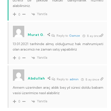
ücretli bir şekilde hukuki danışmanlık hizmeti
alabilirsiniz.
Yanıtla
0
Murat G.
Reply to
Gamze
8 ay önce
13.01.2021 tarihinde almış olduğumuz hak mahrumiyeti
olan aracımızı ne zaman satış yapabiliriz
Yanıtla
0
Abdullah
Reply to
admin
8 ay önce
Annem uzerinden araç aldık beş yıl süresi doldu babam
vasisi üzerimize nasıl alabiliriz
Yanıtla
0