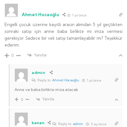
Ahmet Hocaoğlu
1 yıl önce
Engelli çocuk üzerine kayıtlı aracın alımdan 5 yıl geçtikten
sonraki satışı için anne baba birlikte mi imza vermesi
gerekiyor. Sadece bir veli satışı tamamlayabilir mi? Teşekkür
ederim.
Yanıtla
0
admin
Reply to
Ahmet Hocaoğlu
1 yıl önce
Anne ve baba birlikte imza atacak
Yanıtla
0
kenan
Reply to
admin
5 ay önce