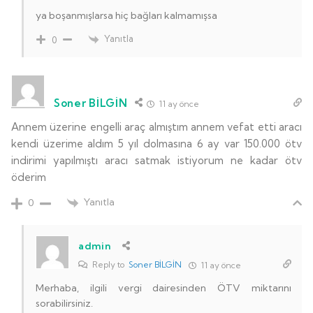
ya boşanmışlarsa hiç bağları kalmamışsa
Yanıtla
0
Soner BİLGİN
11 ay önce
Annem üzerine engelli araç almıştım annem vefat etti aracı
kendi üzerime aldım 5 yıl dolmasına 6 ay var 150.000 ötv
indirimi yapılmıştı aracı satmak istiyorum ne kadar ötv
öderim
Yanıtla
0
admin
Reply to
Soner BİLGİN
11 ay önce
Merhaba, ilgili vergi dairesinden ÖTV miktarını
sorabilirsiniz.