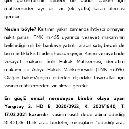
gibi görünmesinin sebebi de budur. Çekim için
mahkemeden ayrı bir izin (ek yetki) kararı alınması
gerekir.
Neden böyle?
Kısıtlının yakın zamanda ihtiyacı olmayan
nakit parası, TMK m.455 uyarınca vesayet makamının
belirlediği milli bir bankaya yatırılır; aracın satış bedeli de
bu mantıkla kısıtlı adına hesaba geçer. Kamu vesayetinde
vesayet makamı Sulh Hukuk Mahkemesi, denetim
makamı ise Asliye Hukuk Mahkemesidir (TMK m.396).
Olağan bakım/geçim giderleri dışındaki tasarruflar için
vasinin mahkemeden izin alması gerekir.
En güçlü emsal, neredeyse birebir olaya uyan
Yargıtay 3. HD E. 2020/2923, K. 2021/1640, T.
17.02.2021 kararıdır:
vasinin kısıtlı dede adına ödediği
81.421,36 TL'lik araç bedelini, mirasçıların "ödediği araç