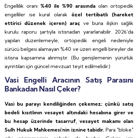
Engellilik oranı
%40 ile %90 arasında
olan ortopedik
engelliler ise kural olarak
özel tertibatlı (hareket
ettirici düzenek içeren) araç
ve buna ilişkin sağlık
kurulu raporu şartıyla istisnadan yararlanabilir. 2026'da
yapılan düzenlemeyle, ortopedik engeli nedeniyle
sürücü belgesi alamayan %40 ve üzeri engelli bireyler de
istisna kapsamına alınmıştır. (Bu genişlemenin yürürlük
ayrıntıları için güncel mevzuat teyit edilmelidir.)
Vasi Engelli Aracının Satış Parasını
Bankadan Nasıl Çeker?
Vasi bu parayı kendiliğinden çekemez; çünkü satış
bedeli kısıtlının vesayet altındaki hesabına girer ve
bu hesap üzerinde tasarruf, vesayet makamı olan
Sulh Hukuk Mahkemesi'nin iznine tabidir.
Para "bloke"