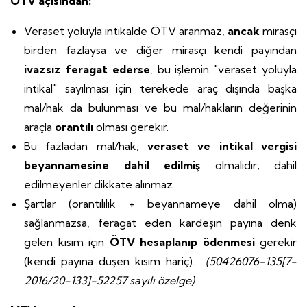
ÖTV açısından:
Veraset yoluyla intikalde ÖTV aranmaz,
ancak
mirasçı
birden fazlaysa ve diğer mirasçı kendi payından
ivazsız feragat ederse
, bu işlemin "veraset yoluyla
intikal" sayılması için terekede araç dışında başka
mal/hak da bulunması ve bu mal/hakların değerinin
araçla
orantılı
olması gerekir.
Bu fazladan mal/hak,
veraset ve intikal vergisi
beyannamesine dahil edilmiş
olmalıdır; dahil
edilmeyenler dikkate alınmaz.
Şartlar (orantılılık + beyannameye dahil olma)
sağlanmazsa, feragat eden kardeşin payına denk
gelen kısım için
ÖTV hesaplanıp ödenmesi
gerekir
(kendi payına düşen kısım hariç).
(50426076-135[7-
2016/20-133]-52257 sayılı özelge)