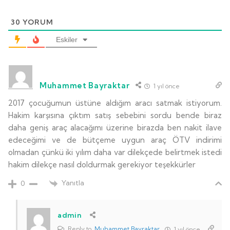
30
YORUM
Eskiler
Muhammet Bayraktar
1 yıl önce
2017 çocuğumun üstüne aldığım aracı satmak istiyorum.
Hakim karşısına çıktım satış sebebini sordu bende biraz
daha geniş araç alacağımı üzerine birazda ben nakit ilave
edeceğimi ve de bütçeme uygun araç ÖTV indirimi
olmadan çünkü iki yılım daha var dilekçede belirtmek istedi
hakim dilekçe nasıl doldurmak gerekiyor teşekkürler
Yanıtla
0
admin
Reply to
Muhammet Bayraktar
1 yıl önce