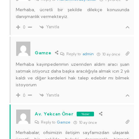
Merhaba, ücretli bir şekilde dilekçe konusunda
danışmanlık vermekteyiz.
Yanıtla
0
Gamze
Reply to
admin
10 ay önce
Merhaba kayınpederımın uzerınden aldım aracı şuan
satmak istiyoruz daha başka aracılığıyla almak ıcın 2 yılı
kaldı ve diğer kardeleri hak talep edebılır mı bilmek
istoyorum
Yanıtla
0
Av. Yekcan Öner
Yazar
Reply to
Gamze
10 ay önce
Merhabalar, ofisimizin iletişim sayfamızdan ulaşarak