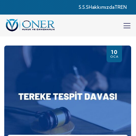
S.S.S
Hakkımızda
TR
EN
10
OCA