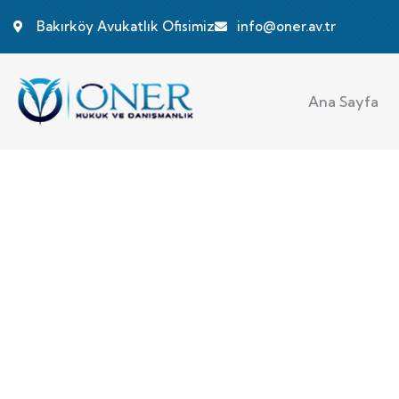
Bakırköy Avukatlık Ofisimiz
info@oner.av.tr
Ana Sayfa
Sıkça Sorulan Sor
Öner Hukuk ve Danışmanlık Bürosu, müvekkiller
profesyonel hukuki hizmetler sunmaktadır.