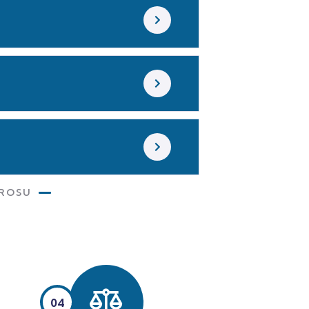
ÜROSU
04