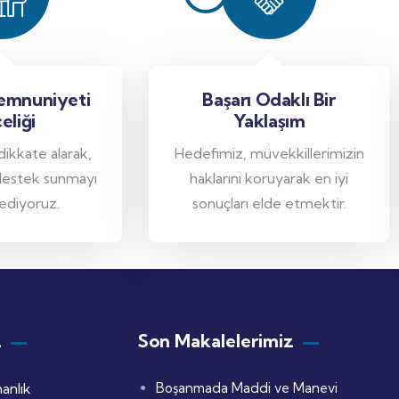
emnuniyeti
Başarı Odaklı Bir
eliği
Yaklaşım
 dikkate alarak,
Hedefimiz, müvekkillerimizin
destek sunmayı
haklarını koruyarak en iyi
ediyoruz.
sonuçları elde etmektir.
z
Son Makalelerimiz
anlık
Boşanmada Maddi ve Manevi