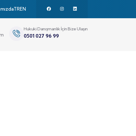
ımızda
TR
EN
Hukuki Danışmanlık İçin Bize Ulaşın
im
0501 027 96 99
da