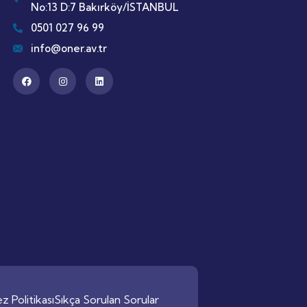
No:13 D:7 Bakırköy/İSTANBUL
0501 027 96 99
info@oner.av.tr
z Politikası
Sıkça Sorulan Sorular