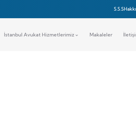
S.S.S
Hakk
İstanbul Avukat Hizmetlerimiz
Makaleler
İletiş
ular
imize ticaret, aile ve ceza hukuku gibi alanlar