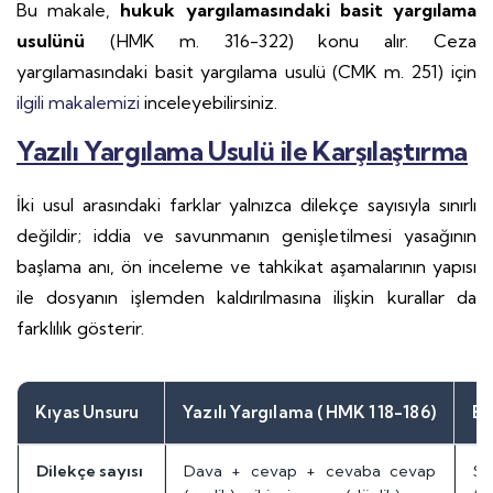
Bu makale,
hukuk yargılamasındaki basit yargılama
usulünü
(HMK m. 316-322) konu alır. Ceza
yargılamasındaki basit yargılama usulü (CMK m. 251) için
ilgili makalemizi
inceleyebilirsiniz.
Yazılı Yargılama Usulü ile Karşılaştırma
İki usul arasındaki farklar yalnızca dilekçe sayısıyla sınırlı
değildir; iddia ve savunmanın genişletilmesi yasağının
başlama anı, ön inceleme ve tahkikat aşamalarının yapısı
ile dosyanın işlemden kaldırılmasına ilişkin kurallar da
farklılık gösterir.
Kıyas Unsuru
Yazılı Yargılama (HMK 118-186)
Ba
Dilekçe sayısı
Dava + cevap + cevaba cevap
Sa