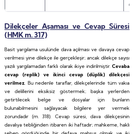
aç
Dilekçeler Aşaması ve Cevap Süresi
(HMK m. 317)
Basit yargılama usulünde dava açılması ve davaya cevap
verilmesi yine dilekçe ile gerçekleşir; ancak dilekçe sayısı
yazılı yargılamadan farklı olarak ikiye indirilmiştir.
Cevaba
cevap (replik) ve ikinci cevap (düplik) dilekçesi
verilmez
. Bu nedenle taraflar, dilekçelerinde tüm vakıa
ve delillerini eksiksiz göstermek; başka yerlerden
getirtilecek belge ve dosyalar için bunların
bulunabilmesini sağlayacak bilgilere yer vermek
zorundadır (m. 318). Cevap süresi, dava dilekçesinin
davalıya tebliğinden itibaren iki haftadır; mahkeme, haklı
sebep gördüğünde bir defaya mahsus olmak ve iki