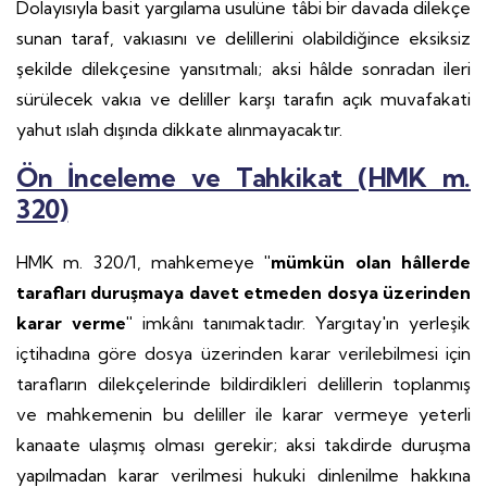
Dolayısıyla basit yargılama usulüne tâbi bir davada dilekçe
sunan taraf, vakıasını ve delillerini olabildiğince eksiksiz
şekilde dilekçesine yansıtmalı; aksi hâlde sonradan ileri
sürülecek vakıa ve deliller karşı tarafın açık muvafakati
yahut ıslah dışında dikkate alınmayacaktır.
Ön İnceleme ve Tahkikat (HMK m.
320)
HMK m. 320/1, mahkemeye
"mümkün olan hâllerde
tarafları duruşmaya davet etmeden dosya üzerinden
karar verme"
imkânı tanımaktadır. Yargıtay'ın yerleşik
içtihadına göre dosya üzerinden karar verilebilmesi için
tarafların dilekçelerinde bildirdikleri delillerin toplanmış
ve mahkemenin bu deliller ile karar vermeye yeterli
kanaate ulaşmış olması gerekir; aksi takdirde duruşma
yapılmadan karar verilmesi hukuki dinlenilme hakkına