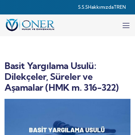
S.S.S
Hakkımızda
TR
EN
Basit Yargılama Usulü:
Dilekçeler, Süreler ve
Aşamalar (HMK m. 316-322)