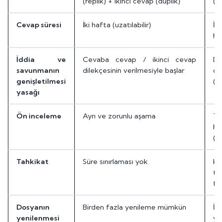
(replik) + ikinci cevap (düplik)
(m
Cevap süresi
İki hafta (uzatılabilir)
İk
ha
İddia ve
Cevaba cevap / ikinci cevap
D
savunmanın
dilekçesinin verilmesiyle başlar
di
genişletilmesi
(m
yasağı
Ön inceleme
Ayrı ve zorunlu aşama
Ta
ha
(m
Tahkikat
Süre sınırlaması yok
K
ta
fa
Dosyanın
Birden fazla yenileme mümkün
İş
yenilenmesi
ye