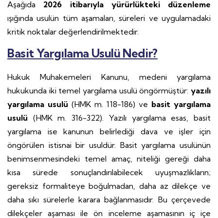
Aşağıda
2026 itibarıyla yürürlükteki düzenleme
ışığında usulün tüm aşamaları, süreleri ve uygulamadaki
kritik noktalar değerlendirilmektedir.
Basit Yargılama Usulü Nedir?
Hukuk Muhakemeleri Kanunu, medeni yargılama
hukukunda iki temel yargılama usulü öngörmüştür:
yazılı
yargılama usulü
(HMK m. 118-186) ve
basit yargılama
usulü
(HMK m. 316-322). Yazılı yargılama esas, basit
yargılama ise kanunun belirlediği dava ve işler için
öngörülen istisnai bir usuldür. Basit yargılama usulünün
benimsenmesindeki temel amaç, niteliği gereği daha
kısa sürede sonuçlandırılabilecek uyuşmazlıkların;
gereksiz formaliteye boğulmadan, daha az dilekçe ve
daha sıkı sürelerle karara bağlanmasıdır. Bu çerçevede
dilekçeler aşaması ile ön inceleme aşamasının iç içe