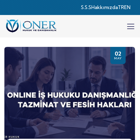
S.S.S
Hakkımızda
TR
EN
02
MAY