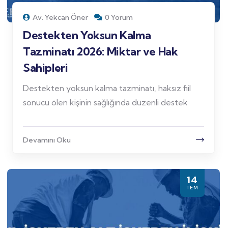
Av. Yekcan Öner
0 Yorum
Destekten Yoksun Kalma
Tazminatı 2026: Miktar ve Hak
Sahipleri
Destekten yoksun kalma tazminatı, haksız fiil
sonucu ölen kişinin sağlığında düzenli destek
Devamını Oku
14
TEM