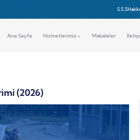
S.S.S
Hakk
Ana Sayfa
Hizmetlerimiz
Makaleler
İletiş
rimi (2026)