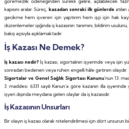
göremezlik ödeneğinden sürekli gelire, açılabilecek tazm
kapısını aralar. Süreç,
kazadan sonraki ilk günlerde
atılan
gecikme hem işveren için yaptırım hem işçi için hak kaybı
düzenlemeler ışığında iş kazasının tanımını, bildirim usulünü,
bakış açısıyla açıklamaktadır.
İş Kazası Ne Demek?
İş kazası nedir?
İş kazası, sigortalının işyerinde veya i
sonradan bedenen veya ruhen engelli hâle getiren olaydır.
Sigortalar ve Genel Sağlık Sigortası Kanunu
'nun 13. m
3. maddesi. 6331 sayılı Kanun'a göre kazanın illa işyerinde
işyeri dışında meydana gelen olaylar da iş kazasıdır.
İş Kazasının Unsurları
Bir olayın iş kazası olarak nitelendirilmesi için dört unsurun 