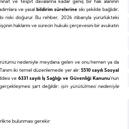
inat ve tespit davalarına kadar geniş bir hak alanının
 adımlara ve yasal
bildirim sürelerine
sıkı şekilde bağlıdır;
 riski doğurur. Bu rehber, 2026 itibarıyla yürürlükteki
 işçinin haklarını ve sürecin hukuki çerçevesini bir avukatın
şin yürütümü nedeniyle meydana gelen ve onu hemen ya da
 Tanım iki temel düzenlemede yer alır:
5510 sayılı Sosyal
addesi ve
6331 sayılı İş Sağlığı ve Güvenliği Kanunu
'nun
 gerçekleşmesi şart değildir;
işin yürütülmesi nedeniyle
birlikte bulunması gerekir: