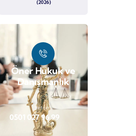
(2026)
Öner Hukuk ve
Danışmanlık
İletişim
0501 027 96 99