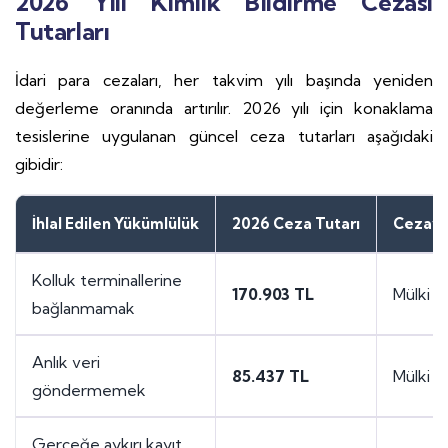
2026 Yılı Kimlik Bildirme Cezası
Tutarları
İdari para cezaları, her takvim yılı başında yeniden
değerleme oranında artırılır. 2026 yılı için konaklama
tesislerine uygulanan güncel ceza tutarları aşağıdaki
gibidir:
İhlal Edilen Yükümlülük
2026 Ceza Tutarı
Cezayı
Kolluk terminallerine
170.903 TL
Mülki a
bağlanmamak
Anlık veri
85.437 TL
Mülki a
göndermemek
Gerçeğe aykırı kayıt