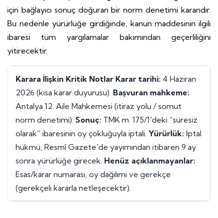
için bağlayıcı sonuç doğuran bir norm denetimi kararıdır.
Bu nedenle yürürlüğe girdiğinde, kanun maddesinin ilgili
ibaresi tüm yargılamalar bakımından geçerliliğini
yitirecektir.
Karara İlişkin Kritik Notlar
Karar tarihi:
4 Haziran
2026 (kısa karar duyurusu).
Başvuran mahkeme:
Antalya 12. Aile Mahkemesi (itiraz yolu / somut
norm denetimi).
Sonuç:
TMK m. 175/1'deki “süresiz
olarak” ibaresinin oy çokluğuyla iptali.
Yürürlük:
İptal
hükmü, Resmî Gazete'de yayımından itibaren 9 ay
sonra yürürlüğe girecek.
Henüz açıklanmayanlar:
Esas/karar numarası, oy dağılımı ve gerekçe
(gerekçeli kararla netleşecektir).