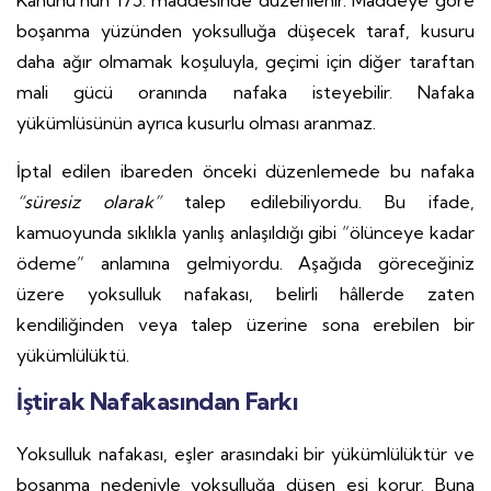
Kanunu'nun 175. maddesinde düzenlenir. Maddeye göre
boşanma yüzünden yoksulluğa düşecek taraf, kusuru
daha ağır olmamak koşuluyla, geçimi için diğer taraftan
mali gücü oranında nafaka isteyebilir. Nafaka
yükümlüsünün ayrıca kusurlu olması aranmaz.
İptal edilen ibareden önceki düzenlemede bu nafaka
“süresiz olarak”
talep edilebiliyordu. Bu ifade,
kamuoyunda sıklıkla yanlış anlaşıldığı gibi “ölünceye kadar
ödeme” anlamına gelmiyordu. Aşağıda göreceğiniz
üzere yoksulluk nafakası, belirli hâllerde zaten
kendiliğinden veya talep üzerine sona erebilen bir
yükümlülüktü.
İştirak Nafakasından Farkı
Yoksulluk nafakası, eşler arasındaki bir yükümlülüktür ve
boşanma nedeniyle yoksulluğa düşen eşi korur. Buna