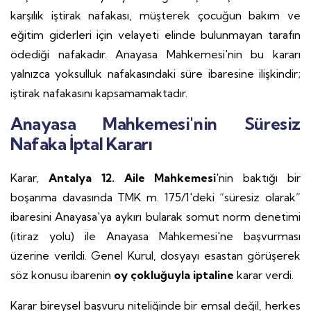
karşılık iştirak nafakası, müşterek çocuğun bakım ve
eğitim giderleri için velayeti elinde bulunmayan tarafın
ödediği nafakadır. Anayasa Mahkemesi'nin bu kararı
yalnızca yoksulluk nafakasındaki süre ibaresine ilişkindir;
iştirak nafakasını kapsamamaktadır.
Anayasa Mahkemesi'nin Süresiz
Nafaka İptal Kararı
Karar,
Antalya 12. Aile Mahkemesi
'nin baktığı bir
boşanma davasında TMK m. 175/1'deki “süresiz olarak”
ibaresini Anayasa'ya aykırı bularak somut norm denetimi
(itiraz yolu) ile Anayasa Mahkemesi'ne başvurması
üzerine verildi. Genel Kurul, dosyayı esastan görüşerek
söz konusu ibarenin
oy çokluğuyla iptaline
karar verdi.
Karar bireysel başvuru niteliğinde bir emsal değil, herkes