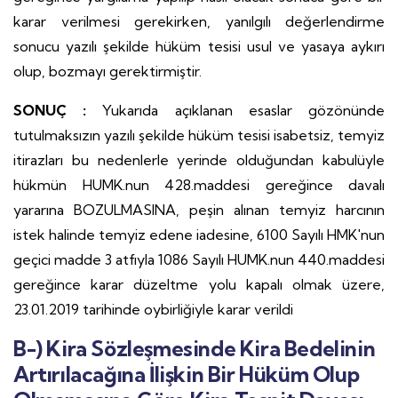
karar verilmesi gerekirken, yanılgılı değerlendirme
sonucu yazılı şekilde hüküm tesisi usul ve yasaya aykırı
olup, bozmayı gerektirmiştir.
SONUÇ :
Yukarıda açıklanan esaslar gözönünde
tutulmaksızın yazılı şekilde hüküm tesisi isabetsiz, temyiz
itirazları bu nedenlerle yerinde olduğundan kabulüyle
hükmün HUMK.nun 428.maddesi gereğince davalı
yararına BOZULMASINA, peşin alınan temyiz harcının
istek halinde temyiz edene iadesine, 6100 Sayılı HMK'nun
geçici madde 3 atfıyla 1086 Sayılı HUMK.nun 440.maddesi
gereğince karar düzeltme yolu kapalı olmak üzere,
23.01.2019 tarihinde oybirliğiyle karar verildi
B-) Kira Sözleşmesinde Kira Bedelinin
Artırılacağına İlişkin Bir Hüküm Olup