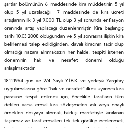
şartlar bölümünün 6. maddesinde kira müddetinin 5 yıl
olup 5 yıl uzatılacağı ; 7. maddesinde de kira ücreti
artışlarının ilk 3 yıl 9.000 TL olup 3 yıl sonunda enflasyon
oranında artış yapılacağı düzenlenmiştir. Kira başlangıç
tarihi 10.03.2008 olduğundan ve 5 yıl sonrasına ilişkin kira
belirlemesi talep edildiğinden, davalı kiracının tacir olup
olmadığı nazara alınmaksızın her halde, tespiti istenen
döneminin hak ve nesafet dönemi olduğu
anlaşılmaktadır.
18.11.1964 gün ve 2/4 Sayılı Y.İ.B.K. ve yerleşik Yargıtay
uygulamalarına göre “hak ve nesafet” ilkesi uyarınca kira
parasının tespit edilmesi için, öncelikle tarafların tüm
delilleri varsa emsal kira sözleşmeleri aslı veya onaylı
örnekleri dosyaya alınmalı, bilirkişi marifetiyle kiralanan
taşınmaz ve taraf emsalleri tek tek görülüp incelenmeli,