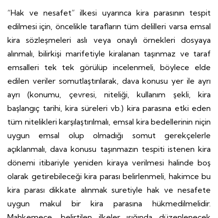
“Hak ve nesafet” ilkesi uyarınca kira parasının tespit
edilmesi için, öncelikle tarafların tüm delilleri varsa emsal
kira sözleşmeleri aslı veya onaylı örnekleri dosyaya
alınmalı, bilirkişi marifetiyle kiralanan taşınmaz ve taraf
emsalleri tek tek görülüp incelenmeli, böylece elde
edilen veriler somutlaştırılarak, dava konusu yer ile ayrı
ayrı (konumu, çevresi, niteliği, kullanım şekli, kira
başlangıç tarihi, kira süreleri vb.) kira parasına etki eden
tüm nitelikleri karşılaştırılmalı, emsal kira bedellerinin niçin
uygun emsal olup olmadığı somut gerekçelerle
açıklanmalı, dava konusu taşınmazın tespiti istenen kira
dönemi itibariyle yeniden kiraya verilmesi halinde boş
olarak getirebileceği kira parası belirlenmeli, hakimce bu
kira parası dikkate alınmak suretiyle hak ve nesafete
uygun makul bir kira parasına hükmedilmelidir.
Mahkemece, belirtilen ilkeler ışığında düzenlenecek