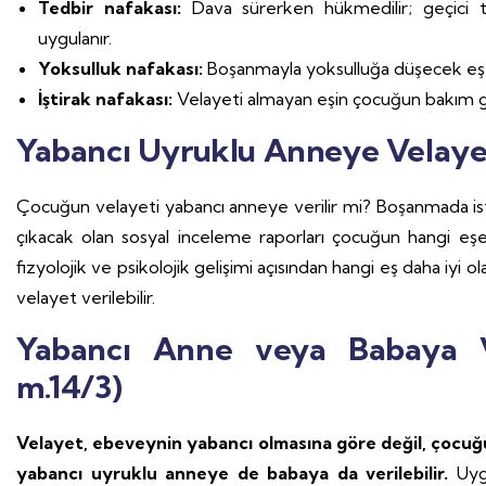
Tedbir nafakası:
Dava sürerken hükmedilir; geçici
uygulanır.
Yoksulluk nafakası:
Boşanmayla yoksulluğa düşecek eş le
İştirak nafakası:
Velayeti almayan eşin çocuğun bakım gid
Yabancı Uyruklu Anneye Velayet
Çocuğun velayeti yabancı anneye verilir mi? Boşanmada ist
çıkacak olan sosyal inceleme raporları çocuğun hangi e
fizyolojik ve psikolojik gelişimi açısından hangi eş daha iyi
velayet verilebilir.
Yabancı Anne veya Babaya V
m.14/3)
Velayet, ebeveynin yabancı olmasına göre değil, çocuğu
yabancı uyruklu anneye de babaya da verilebilir.
Uyg