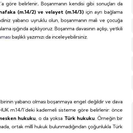
 göre belirlenir
.
Boşanmanın kendisi gibi sonuçları da
afaka (m.14/2) ve velayet (m.14/3)
için ayrı bağlama
kendiniz yabancı uyruklu olun, boşanmanın mali ve çocuğa
ama ışığında açıklıyoruz. Boşanma davasının açılışı, yetkili
nması
başlıklı yazımızı da inceleyebilirsiniz.
a
birinin yabancı olması boşanmaya engel değildir ve dava
HUK m.14/1’deki kademeli sisteme göre belirlenir: önce
mesken hukuku
, o da yoksa
Türk hukuku
. Örneğin bir
nmada, ortak millî hukuk bulunmadığından çoğunlukla Türk