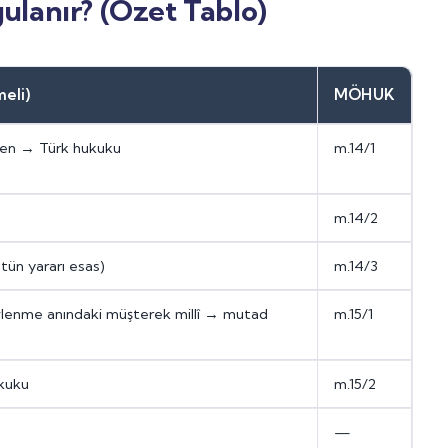
lanır? (Özet Tablo)
eli)
MÖHUK
ken → Türk hukuku
m.14/1
m.14/2
stün yararı esas)
m.14/3
evlenme anındaki müşterek millî → mutad
m.15/1
kuku
m.15/2
—