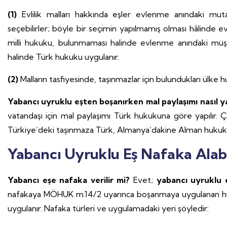
(1)
Evlilik malları hakkında eşler evlenme anındaki muta
seçebilirler; böyle bir seçimin yapılmamış olması hâlinde e
milli hukuku, bulunmaması halinde evlenme anındaki 
halinde Türk hukuku uygulanır.
(2)
Malların tasfiyesinde, taşınmazlar için bulundukları ülke 
Yabancı uyruklu eşten boşanırken mal paylaşımı nasıl 
vatandaşı için mal paylaşımı Türk hukukuna göre yapılır.
Türkiye’deki taşınmaza Türk, Almanya’dakine Alman hukuku
Yabancı Uyruklu Eş Nafaka Alabi
Yabancı eşe nafaka verilir mi?
Evet;
yabancı uyruklu e
nafakaya MÖHUK m.14/2 uyarınca boşanmaya uygulanan h
uygulanır. Nafaka türleri ve uygulamadaki yeri şöyledir: