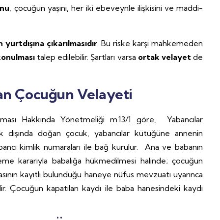
unu
, çocuğun yaşını, her iki ebeveynle ilişkisini ve maddi-
 yurtdışına çıkarılmasıdır
. Bu riske karşı mahkemeden
konulması
talep edilebilir. Şartları varsa
ortak velayet
de
ğan Çocuğun Velayeti
ulması Hakkında Yönetmeliği m.13/1 göre, Yabancılar
lik dışında doğan çocuk, yabancılar kütüğüne annenin
yabancı kimlik numaraları ile bağ kurulur. Ana ve babanın
me kararıyla babalığa hükmedilmesi halinde; çocuğun
asının kayıtlı bulunduğu haneye nüfus mevzuatı uyarınca
lir. Çocuğun kapatılan kaydı ile baba hanesindeki kaydı