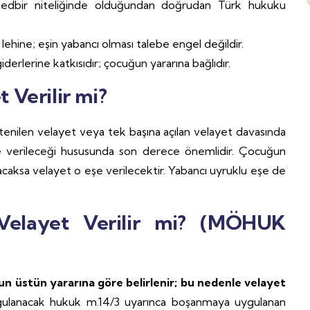
 tedbir niteliğinde olduğundan doğrudan Türk hukuku
hine; eşin yabancı olması talebe engel değildir.
erlerine katkısıdır; çocuğun yararına bağlıdır.
 Verilir mi?
enilen velayet veya tek başına açılan velayet davasında
şe verileceği hususunda son derece önemlidir. Çocuğun
 olacaksa velayet o eşe verilecektir. Yabancı uyruklu eşe de
elayet Verilir mi? (MÖHUK
n üstün yararına göre belirlenir; bu nedenle velayet
ulanacak hukuk m.14/3 uyarınca boşanmaya uygulanan