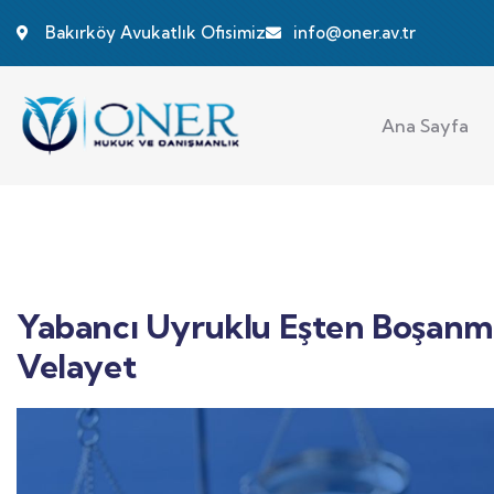
Bakırköy Avukatlık Ofisimiz
info@oner.av.tr
Ana Sayfa
Yabancı Uyruklu Eşten Boşanma
Velayet