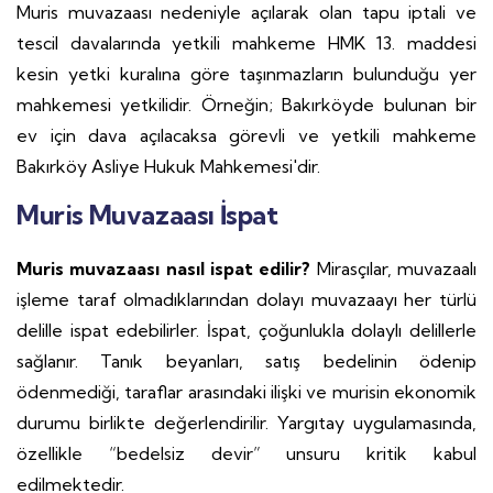
Muris muvazaası nedeniyle açılarak olan tapu iptali ve
tescil davalarında yetkili mahkeme HMK 13. maddesi
kesin yetki kuralına göre taşınmazların bulunduğu yer
mahkemesi yetkilidir. Örneğin; Bakırköyde bulunan bir
ev için dava açılacaksa görevli ve yetkili mahkeme
Bakırköy Asliye Hukuk Mahkemesi'dir.
Muris Muvazaası İspat
Muris muvazaası nasıl ispat edilir?
Mirasçılar, muvazaalı
işleme taraf olmadıklarından dolayı muvazaayı her türlü
delille ispat edebilirler. İspat, çoğunlukla dolaylı delillerle
sağlanır. Tanık beyanları, satış bedelinin ödenip
ödenmediği, taraflar arasındaki ilişki ve murisin ekonomik
durumu birlikte değerlendirilir. Yargıtay uygulamasında,
özellikle “bedelsiz devir” unsuru kritik kabul
edilmektedir.