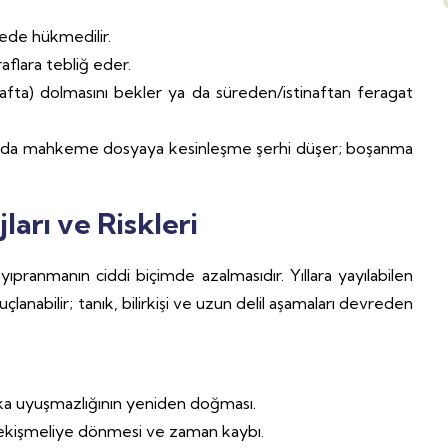
sede hükmedilir.
flara tebliğ eder.
i hafta) dolmasını bekler ya da süreden/istinaftan feragat
nda mahkeme dosyaya kesinleşme şerhi düşer; boşanma
arı ve Riskleri
ranmanın ciddi biçimde azalmasıdır. Yıllara yayılabilen
anabilir; tanık, bilirkişi ve uzun delil aşamaları devreden
aka uyuşmazlığının yeniden doğması.
çekişmeliye dönmesi ve zaman kaybı.