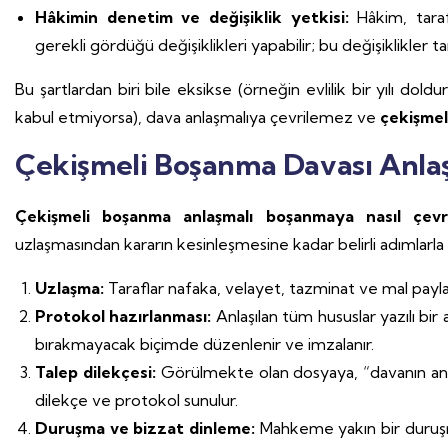
Hâkimin denetim ve değişiklik yetkisi:
Hâkim, tara
gerekli gördüğü değişiklikleri yapabilir; bu değişiklikler 
Bu şartlardan biri bile eksikse (örneğin evlilik bir yılı do
kabul etmiyorsa), dava anlaşmalıya çevrilemez ve
çekişmel
Çekişmeli Boşanma Davası Anlaş
Çekişmeli boşanma anlaşmalı boşanmaya nasıl çevr
uzlaşmasından kararın kesinleşmesine kadar belirli adımlarla il
Uzlaşma:
Taraflar nafaka, velayet, tazminat ve mal payla
Protokol hazırlanması:
Anlaşılan tüm hususlar yazılı b
bırakmayacak biçimde düzenlenir ve imzalanır.
Talep dilekçesi:
Görülmekte olan dosyaya, “davanın anl
dilekçe ve protokol sunulur.
Duruşma ve bizzat dinleme:
Mahkeme yakın bir duruşma