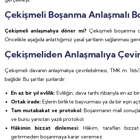
Çekişmeli Boşanma Anlaşmalı 
Çekişmeli anlaşmalıya döner mi?
Çekişmeli boşanma d
Öncelikle aşağıda anlattığımız yasal şartların sağlanması gerek
Çekişmeliden Anlaşmalıya Çevir
Çekişmeli davanın anlaşmalıya çevrilebilmesi, TMK m. 166/3
bağlıdır. Bu şartlar şunlardır:
En az bir yıl evlilik:
Evliliğin, dava tarihi itibarıyla en az b
Ortak irade:
Eşlerin birlikte başvurması ya da bir eşin aç
Tam mutabakat ve protokol:
Boşanmanın malî sonuçlar
ve bunu yansıtan yazılı protokol.
Hâkimin bizzat dinlemesi:
Hâkim, tarafları bizzat
getirmeden boşanmaya karar veremez.