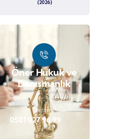
(2026)
Öner Hukuk ve
Danışmanlık
İletişim
0501 027 96 99