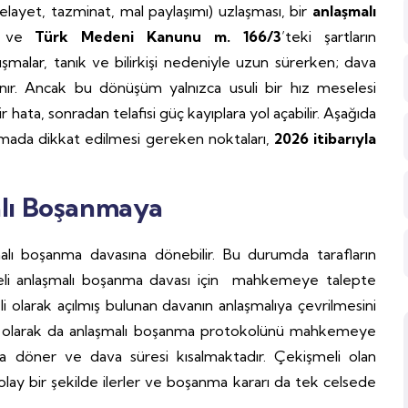
layet, tazminat, mal paylaşımı) uzlaşması, bir
anlaşmalı
ı ve
Türk Medeni Kanunu m. 166/3
’teki şartların
alar, tanık ve bilirkişi nedeniyle uzun sürerken; dava
nır. Ancak bu dönüşüm yalnızca usuli bir hız meselesi
 hata, sonradan telafisi güç kayıplara yol açabilir. Aşağıda
amada dikkat edilmesi gereken noktaları,
2026 itibarıyla
lı Boşanmaya
lı boşanma davasına dönebilir. Bu durumda tarafların
i anlaşmalı boşanma davası için mahkemeye talepte
 olarak açılmış bulunan davanın anlaşmalıya çevrilmesini
n eki olarak da anlaşmalı boşanma protokolünü mahkemeye
ıya döner ve dava süresi kısalmaktadır. Çekişmeli olan
ay bir şekilde ilerler ve boşanma kararı da tek celsede