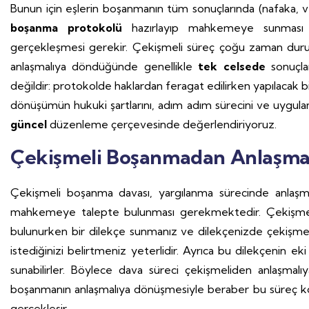
Bunun için eşlerin boşanmanın tüm sonuçlarında (nafaka, ve
boşanma protokolü
hazırlayıp mahkemeye sunmas
gerçekleşmesi gerekir. Çekişmeli süreç çoğu zaman duruşm
anlaşmalıya döndüğünde genellikle
tek celsede
sonuçla
değildir: protokolde haklardan feragat edilirken yapılacak bir
dönüşümün hukuki şartlarını, adım adım sürecini ve uygul
güncel
düzenleme çerçevesinde değerlendiriyoruz.
Çekişmeli Boşanmadan Anlaşma
Çekişmeli boşanma davası, yargılanma sürecinde anlaşma
mahkemeye talepte bulunması gerekmektedir. Çekişmel
bulunurken bir dilekçe sunmanız ve dilekçenizde çekişmeli
istediğinizi belirtmeniz yeterlidir. Ayrıca bu dilekçeni
sunabilirler. Böylece dava süreci çekişmeliden anlaşmal
boşanmanın anlaşmalıya dönüşmesiyle beraber bu süreç kol
gerçekleşir.