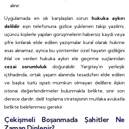
alınır.
Uygulamada en sık karşılaşılan sorun
hukuka aykırı
delildir
: eşin telefonuna gizlice yüklenen takip yazılımı,
üçüncü kişilerle yapılan görüşmelerin habersiz kaydı veya
şifre kırılarak elde edilen yazışmalar kural olarak hükme
esas alınamaz; ayrıca bu yöntemler özel hayatın gizliliğini
ihlal ve verileri hukuka aykırı ele geçirme suçlarından
cezai sorumluluk
doğurabilir. Yargıtay'ın yerleşik
içtihadında, ortak yaşam alanında tesadüfen elde edilen
ve başka türlü ispatı mümkün olmayan delillere ilişkin
istisnai değerlendirmeler bulunmakla birlikte, sınır son
derece dardır; delil toplama stratejisinin mutlaka avukatla
birlikte belirlenmesi gerekir.
Çekişmeli Boşanmada Şahitler Ne
Zaman Dinlenir?