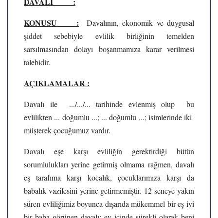
DAVALI :
KONUSU :
Davalının, ekonomik ve duygusal
şiddet sebebiyle evlilik birliğinin temelden
sarsılmasından dolayı boşanmamıza karar verilmesi
talebidir.
AÇIKLAMALAR :
Davalı ile .../.../... tarihinde evlenmiş olup bu
evlilikten ... doğumlu ...; ... doğumlu ...; isimlerinde iki
müşterek çocuğumuz vardır.
Davalı eşe karşı evliliğin gerektirdiği bütün
sorumlulukları yerine getirmiş olmama rağmen, davalı
eş tarafıma karşı kocalık, çocuklarımıza karşı da
babalık vazifesini yerine getirmemiştir. 12 seneye yakın
süren evliliğimiz boyunca dışarıda mükemmel bir eş iyi
bir baba görünen davalı; ev içinde sürekli olarak beni