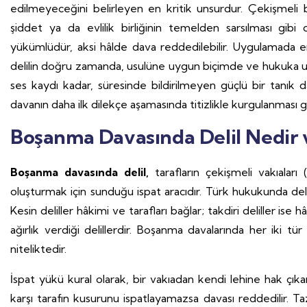
edilmeyeceğini belirleyen en kritik unsurdur. Çekişmeli
şiddet ya da evlilik birliğinin temelden sarsılması gibi
yükümlüdür, aksi hâlde dava reddedilebilir. Uygulamada en 
delilin doğru zamanda, usulüne uygun biçimde ve hukuka uygu
ses kaydı kadar, süresinde bildirilmeyen güçlü bir tanık da
davanın daha ilk dilekçe aşamasında titizlikle kurgulanması g
Boşanma Davasında Delil Nedir
Boşanma davasında delil,
tarafların çekişmeli vakıal
oluşturmak için sunduğu ispat aracıdır. Türk hukukunda del
Kesin deliller hâkimi ve tarafları bağlar; takdiri deliller i
ağırlık verdiği delillerdir. Boşanma davalarında her iki tür 
niteliktedir.
İspat yükü kural olarak, bir vakıadan kendi lehine hak çık
karşı tarafın kusurunu ispatlayamazsa davası reddedilir. T