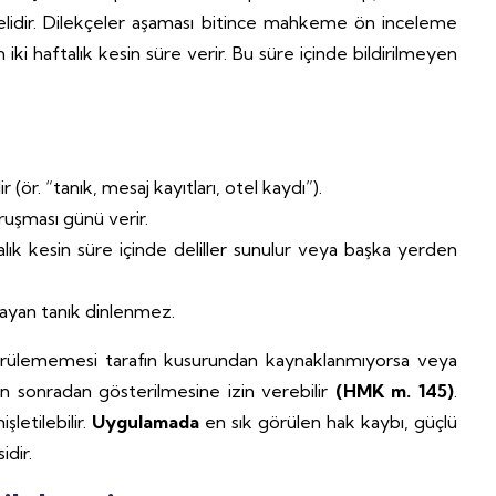
rmelidir. Dilekçeler aşaması bitince mahkeme ön inceleme
iki haftalık kesin süre verir. Bu süre içinde bildirilmeyen
(ör. “tanık, mesaj kayıtları, otel kaydı”).
uşması günü verir.
lık kesin süre içinde deliller sunulur veya başka yerden
mayan tanık dinlenmez.
i sürülememesi tarafın kusurundan kaynaklanmıyorsa veya
n sonradan gösterilmesine izin verebilir
(HMK m. 145)
.
letilebilir.
Uygulamada
en sık görülen hak kaybı, güçlü
idir.