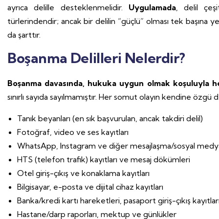
ayrıca delille desteklenmelidir.
Uygulamada
, delil çe
türlerindendir; ancak bir delilin “güçlü” olması tek başı
da şarttır.
Boşanma Delilleri Nelerdir?
Boşanma davasında, hukuka uygun olmak koşuluyla heme
sınırlı sayıda sayılmamıştır. Her somut olayın kendine özgü delili
Tanık beyanları (en sık başvurulan, ancak takdiri delil)
Fotoğraf, video ve ses kayıtları
WhatsApp, Instagram ve diğer mesajlaşma/sosyal medya 
HTS (telefon trafik) kayıtları ve mesaj dökümleri
Otel giriş-çıkış ve konaklama kayıtları
Bilgisayar, e-posta ve dijital cihaz kayıtları
Banka/kredi kartı hareketleri, pasaport giriş-çıkış kayıtlar
Hastane/darp raporları, mektup ve günlükler