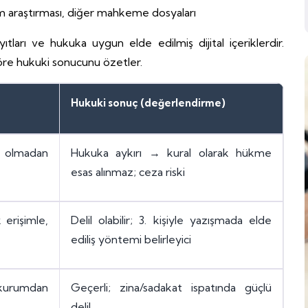
rum araştırması, diğer mahkeme dosyaları
ıtları ve hukuka uygun elde edilmiş dijital içeriklerdir.
e göre hukuki sonucunu özetler.
Hukuki sonuç (değerlendirme)
sı olmadan
Hukuka aykırı → kural olarak hükme
esas alınmaz; ceza riski
 erişimle,
Delil olabilir; 3. kişiyle yazışmada elde
ediliş yöntemi belirleyici
 kurumdan
Geçerli; zina/sadakat ispatında güçlü
delil