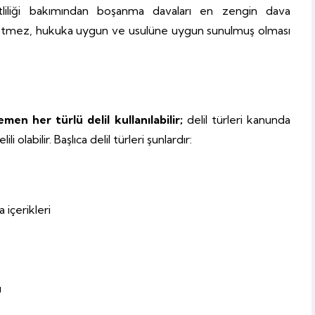
şitliliği bakımından boşanma davaları en zengin dava
na yetmez, hukuka uygun ve usulüne uygun sunulmuş olması
n her türlü delil kullanılabilir;
delil türleri kanunda
 olabilir. Başlıca delil türleri şunlardır:
içerikleri
ı