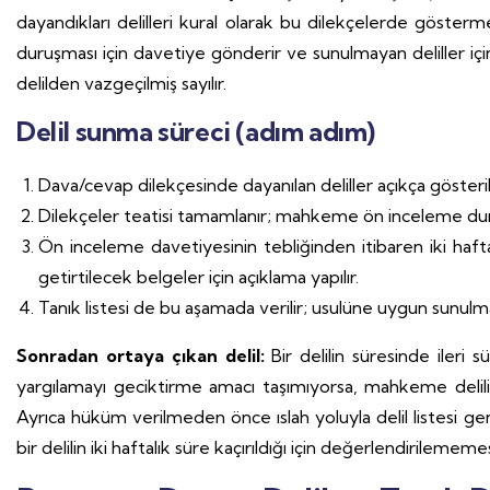
dayandıkları delilleri kural olarak bu dilekçelerde göste
duruşması için davetiye gönderir ve sunulmayan deliller için 
delilden vazgeçilmiş sayılır.
Delil sunma süreci (adım adım)
Dava/cevap dilekçesinde dayanılan deliller açıkça gösterilir 
Dilekçeler teatisi tamamlanır; mahkeme ön inceleme dur
Ön inceleme davetiyesinin tebliğinden itibaren iki hafta
getirtilecek belgeler için açıklama yapılır.
Tanık listesi de bu aşamada verilir; usulüne uygun sunul
Sonradan ortaya çıkan delil:
Bir delilin süresinde iler
yargılamayı geciktirme amacı taşımıyorsa, mahkeme delili
Ayrıca hüküm verilmeden önce ıslah yoluyla delil listesi geniş
bir delilin iki haftalık süre kaçırıldığı için değerlendirilememes