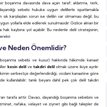
 bir boşanma davasında dava açan taraf; aldatma, terk,
 dayandığı sebebi hukuka uygun delillerle ispatlamakla
sık karşılaşılan sorun ise delilin var olmaması değil; bu
n yollarla elde edilerek sunulmasıdır. Gizlice alınan bir
 hak kaybına yol açabilir. Bu nedenle delil stratejisinin,
erekir.
 ve Neden Önemlidir?
arı (boşanma sebebi ve kusur) hakkında hâkimde kanaat
iller
kesin delil
ve
takdiri delil
olmak üzere ikiye ayrılır.
se hâkimin serbestçe değerlendirdiği, vicdani kanaatine göre
de kullanılabilir; tanık beyanı dahil pek çok delil takdiri
aran tarafa aittir. Davacı, dayandığı boşanma sebebini ve
azminat, nafaka, velayet ve ziynet gibi bağlı talepler de