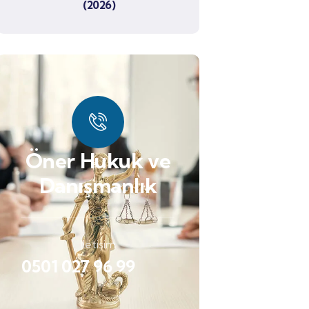
(2026)
Öner Hukuk ve
Danışmanlık
İletişim
0501 027 96 99