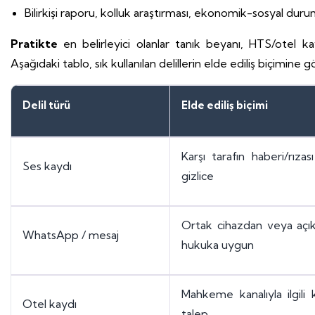
Bilirkişi raporu, kolluk araştırması, ekonomik-sosyal du
Pratikte
en belirleyici olanlar tanık beyanı, HTS/otel kay
Aşağıdaki tablo, sık kullanılan delillerin elde ediliş biçimin
Delil türü
Elde ediliş biçimi
Karşı tarafın haberi/rıza
Ses kaydı
gizlice
Ortak cihazdan veya açık
WhatsApp / mesaj
hukuka uygun
Mahkeme kanalıyla ilgili
Otel kaydı
talep