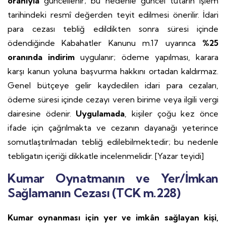
oranıyla
güncellenir; bu nedenle güncel tutarın işlem
tarihindeki resmî değerden teyit edilmesi önerilir. İdari
para cezası tebliğ edildikten sonra süresi içinde
ödendiğinde Kabahatler Kanunu m.17 uyarınca
%25
oranında indirim
uygulanır; ödeme yapılması, karara
karşı kanun yoluna başvurma hakkını ortadan kaldırmaz.
Genel bütçeye gelir kaydedilen idari para cezaları,
ödeme süresi içinde cezayı veren birime veya ilgili vergi
dairesine ödenir.
Uygulamada
, kişiler çoğu kez önce
ifade için çağrılmakta ve cezanın dayanağı yeterince
somutlaştırılmadan tebliğ edilebilmektedir; bu nedenle
tebligatın içeriği dikkatle incelenmelidir. [Yazar teyidi]
Kumar Oynatmanın ve Yer/İmkan
Sağlamanın Cezası (TCK m.228)
Kumar oynanması için yer ve imkân sağlayan kişi,