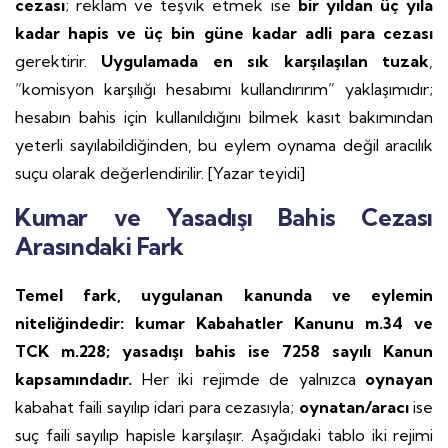
cezası
; reklam ve teşvik etmek ise
bir yıldan üç yıla
kadar hapis ve üç bin güne kadar adli para cezası
gerektirir.
Uygulamada en sık karşılaşılan tuzak
,
“komisyon karşılığı hesabımı kullandırırım” yaklaşımıdır;
hesabın bahis için kullanıldığını bilmek kasıt bakımından
yeterli sayılabildiğinden, bu eylem oynama değil aracılık
suçu olarak değerlendirilir. [Yazar teyidi]
Kumar ve Yasadışı Bahis Cezası
Arasındaki Fark
Temel fark, uygulanan kanunda ve eylemin
niteliğindedir: kumar Kabahatler Kanunu m.34 ve
TCK m.228; yasadışı bahis ise 7258 sayılı Kanun
kapsamındadır.
Her iki rejimde de yalnızca
oynayan
kabahat faili sayılıp idari para cezasıyla;
oynatan/aracı
ise
suç faili sayılıp hapisle karşılaşır. Aşağıdaki tablo iki rejimi