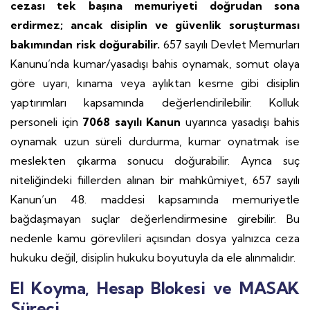
cezası tek başına memuriyeti doğrudan sona
erdirmez; ancak disiplin ve güvenlik soruşturması
bakımından risk doğurabilir.
657 sayılı Devlet Memurları
Kanunu’nda kumar/yasadışı bahis oynamak, somut olaya
göre uyarı, kınama veya aylıktan kesme gibi disiplin
yaptırımları kapsamında değerlendirilebilir. Kolluk
personeli için
7068 sayılı Kanun
uyarınca yasadışı bahis
oynamak uzun süreli durdurma, kumar oynatmak ise
meslekten çıkarma sonucu doğurabilir. Ayrıca suç
niteliğindeki fiillerden alınan bir mahkûmiyet, 657 sayılı
Kanun’un 48. maddesi kapsamında memuriyetle
bağdaşmayan suçlar değerlendirmesine girebilir. Bu
nedenle kamu görevlileri açısından dosya yalnızca ceza
hukuku değil, disiplin hukuku boyutuyla da ele alınmalıdır.
El Koyma, Hesap Blokesi ve MASAK
Süreci