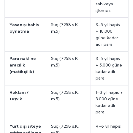
sabıkaya
işlemez
Yasadışı bahis
Suç (7258 s.K.
3–5 yıl hapis
oynatma
m.5)
+ 10.000
güne kadar
adli para
Para nakline
Suç (7258 s.K.
3–5 yıl hapis
aracılık
m.5)
+ 5.000 güne
(matikçilik)
kadar adli
para
Reklam /
Suç (7258 s.K.
1–3 yıl hapis +
teşvik
m.5)
3.000 güne
kadar adli
para
Yurt dışı siteye
Suç (7258 s.K.
4–6 yıl hapis
erişim sağlama
m.5)