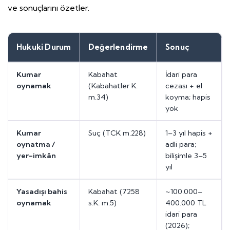
ve sonuçlarını özetler.
Hukuki Durum
Değerlendirme
Sonuç
Kumar
Kabahat
İdari para
oynamak
(Kabahatler K.
cezası + el
m.34)
koyma; hapis
yok
Kumar
Suç (TCK m.228)
1–3 yıl hapis +
oynatma /
adli para;
yer-imkân
bilişimle 3–5
yıl
Yasadışı bahis
Kabahat (7258
~100.000–
oynamak
s.K. m.5)
400.000 TL
idari para
(2026);