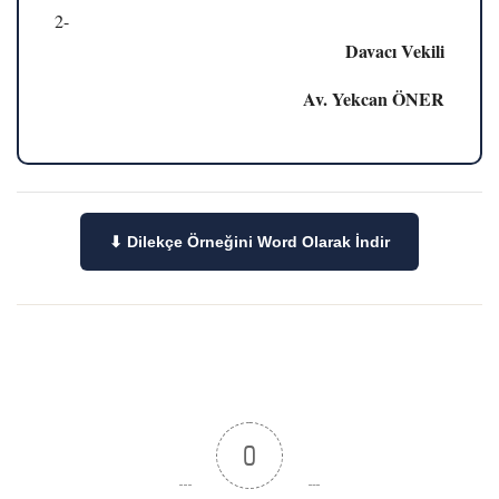
2-
Davacı Vekili
Av. Yekcan ÖNER
⬇ Dilekçe Örneğini Word Olarak İndir
0