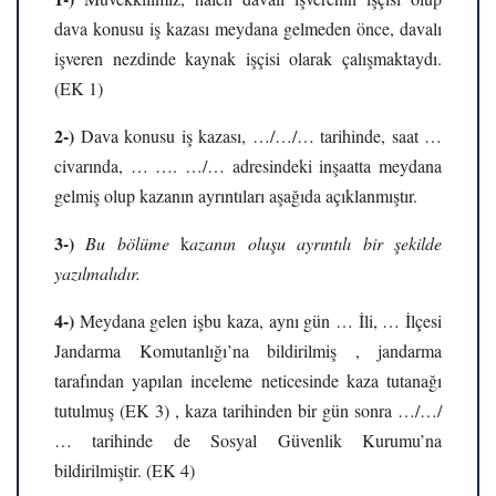
dava konusu iş kazası meydana gelmeden önce, davalı
işveren nezdinde kaynak işçisi olarak çalışmaktaydı.
(EK 1)
2-)
Dava konusu iş kazası, …/…/… tarihinde, saat …
civarında, … …. …/… adresindeki inşaatta meydana
gelmiş olup kazanın ayrıntıları aşağıda açıklanmıştır.
3-)
Bu bölüme
k
azanın oluşu ayrıntılı bir şekilde
yazılmalıdır.
4-)
Meydana gelen işbu kaza, aynı gün … İli, … İlçesi
Jandarma Komutanlığı’na bildirilmiş , jandarma
tarafından yapılan inceleme neticesinde kaza tutanağı
tutulmuş (EK 3) , kaza tarihinden bir gün sonra …/…/
… tarihinde de Sosyal Güvenlik Kurumu’na
bildirilmiştir. (EK 4)