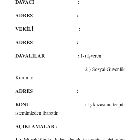
DAVACI :
ADRES :
VEKİLİ :
ADRES :
DAVALILAR :
1-) İşveren
2-) Sosyal Güvenlik
Kurumu:
ADRES :
KONU :
İş kazasının tespiti
istemimizden ibarettir.
AÇIKLAMALAR :
1-)
Müvekkilimiz, halen davalı işverenin işçisi olup