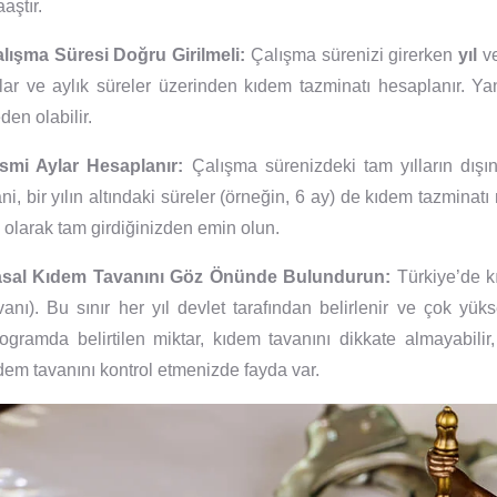
aştır.
lışma Süresi Doğru Girilmeli:
Çalışma sürenizi girerken
yıl
v
llar ve aylık süreler üzerinden kıdem tazminatı hesaplanır. Y
den olabilir.
smi Aylar Hesaplanır:
Çalışma sürenizdeki tam yılların dışın
ni, bir yılın altındaki süreler (örneğin, 6 ay) de kıdem tazminatı 
 olarak tam girdiğinizden emin olun.
asal Kıdem Tavanını Göz Önünde Bulundurun:
Türkiye’de kı
vanı). Bu sınır her yıl devlet tarafından belirlenir ve çok yü
ogramda belirtilen miktar, kıdem tavanını dikkate almayabili
dem tavanını kontrol etmenizde fayda var.