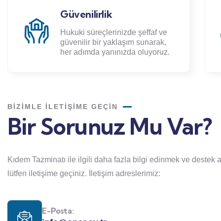
Çözüm Odaklılık
Her türlü hukuki ihtiyacınızda
etkin ve sonuç odaklı stratejiler
geliştirerek sizi destekliyoruz.
BIZIMLE İLETIŞIME GEÇIN
Bir Sorunuz Mu Var?
Kıdem Tazminatı ile ilgili daha fazla bilgi edinmek ve destek 
lütfen iletişime geçiniz. İletişim adreslerimiz:
E-Posta: