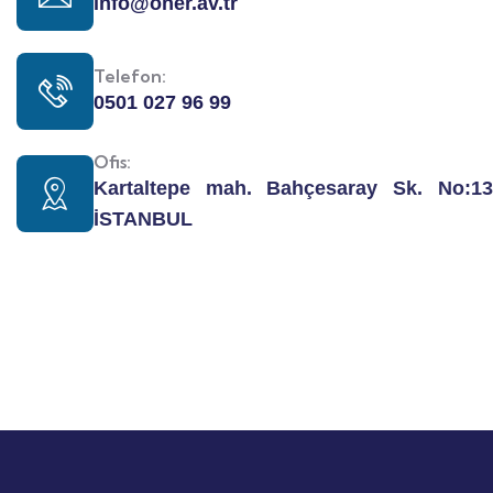
info@oner.av.tr
Telefon:
0501 027 96 99
Ofis:
Kartaltepe mah. Bahçesaray Sk. No:13
İSTANBUL