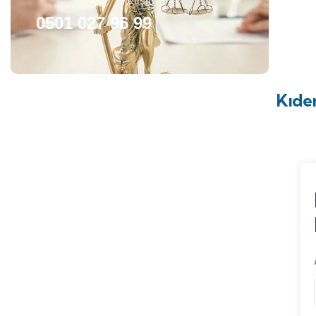
İletişim
0501 027 96 99
Kıde