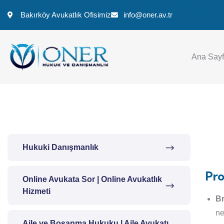
Bakırköy Avukatlık Ofisimiz
info@oner.av.tr
Ana Say
Hukuki Danışmanlık
Pro
Online Avukata Sor | Online Avukatlık
Hizmeti
Br
ne
Aile ve Boşanma Hukuku | Aile Avukatı