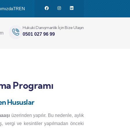
ımızda
TR
EN
Hukuki Danışmanlık İçin Bize Ulaşın
im
0501 027 96 99
ama Programı
en Hususlar
maaşı
üzerinden yapılır. Bu nedenle, aylık
, vergi ve kesintiler yapılmadan önceki