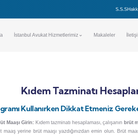
S.S.S
Hakk
fa
İstanbul Avukat Hizmetlerimiz
Makaleler
İletiş
Kıdem Tazminatı Hesapl
gramı Kullanırken Dikkat Etmeniz Gerek
üt Maaşı Girin:
Kıdem tazminatı hesaplaması, çalışanın
brüt 
t maaş yerine brüt maaşı yazdığınızdan emin olun. Brüt maaş