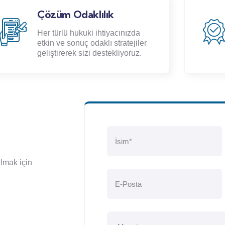
Tecrübe
En zorlu hukuki sorunları
çözmede uzman kadromuzla
hizmet veriyoruz.
almak için