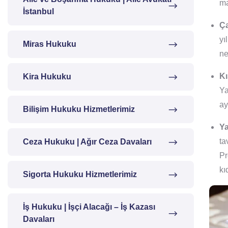
ma
İstanbul
Ça
yı
Miras Hukuku
ne
Kı
Kira Hukuku
Ya
ay
Bilişim Hukuku Hizmetlerimiz
Y
ta
Ceza Hukuku | Ağır Ceza Davaları
Pr
kı
Sigorta Hukuku Hizmetlerimiz
İş Hukuku | İşçi Alacağı – İş Kazası
Davaları