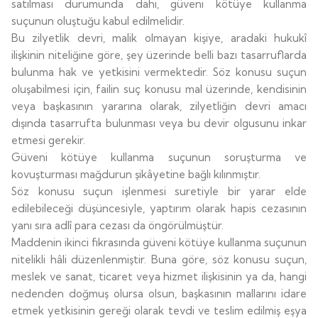
satılması durumunda dahi, güveni kötüye kullanma
suçunun oluştuğu kabul edilmelidir.
Bu zilyetlik devri, malik olmayan kişiye, aradaki hukukî
ilişkinin niteliğine göre, şey üzerinde belli bazı tasarruflarda
bulunma hak ve yetkisini vermektedir. Söz konusu suçun
oluşabilmesi için, failin suç konusu mal üzerinde, kendisinin
veya başkasının yararına olarak, zilyetliğin devri amacı
dışında tasarrufta bulunması veya bu devir olgusunu inkar
etmesi gerekir.
Güveni kötüye kullanma suçunun soruşturma ve
kovuşturması mağdurun şikâyetine bağlı kılınmıştır.
Söz konusu suçun işlenmesi suretiyle bir yarar elde
edilebileceği düşüncesiyle, yaptırım olarak hapis cezasının
yanı sıra adlî para cezası da öngörülmüştür.
Maddenin ikinci fıkrasında güveni kötüye kullanma suçunun
nitelikli hâli düzenlenmiştir. Buna göre, söz konusu suçun,
meslek ve sanat, ticaret veya hizmet ilişkisinin ya da, hangi
nedenden doğmuş olursa olsun, başkasının mallarını idare
etmek yetkisinin gereği olarak tevdi ve teslim edilmiş eşya