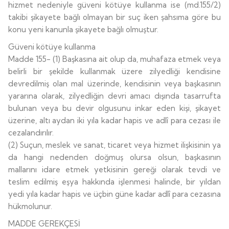
hizmet nedeniyle güveni kötüye kullanma ise (md.155/2)
takibi şikayete bağlı olmayan bir suç iken şahsıma göre bu
konu yeni kanunla şikayete bağlı olmuştur.
Güveni kötüye kullanma
Madde 155- (1) Başkasına ait olup da, muhafaza etmek veya
belirli bir şekilde kullanmak üzere zilyedliği kendisine
devredilmiş olan mal üzerinde, kendisinin veya başkasının
yararına olarak, zilyedliğin devri amacı dışında tasarrufta
bulunan veya bu devir olgusunu inkar eden kişi, şikayet
üzerine, altı aydan iki yıla kadar hapis ve adlî para cezası ile
cezalandırılır.
(2) Suçun, meslek ve sanat, ticaret veya hizmet ilişkisinin ya
da hangi nedenden doğmuş olursa olsun, başkasının
mallarını idare etmek yetkisinin gereği olarak tevdi ve
teslim edilmiş eşya hakkında işlenmesi halinde, bir yıldan
yedi yıla kadar hapis ve üçbin güne kadar adlî para cezasına
hükmolunur.
MADDE GEREKÇESİ