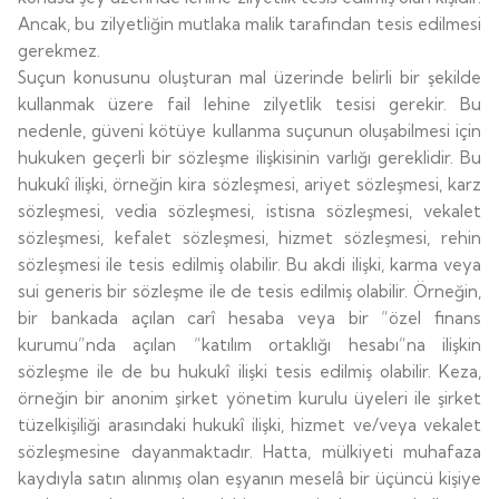
Ancak, bu zilyetliğin mutlaka malik tarafından tesis edilmesi
gerekmez.
Suçun konusunu oluşturan mal üzerinde belirli bir şekilde
kullanmak üzere fail lehine zilyetlik tesisi gerekir. Bu
nedenle, güveni kötüye kullanma suçunun oluşabilmesi için
hukuken geçerli bir sözleşme ilişkisinin varlığı gereklidir. Bu
hukukî ilişki, örneğin kira sözleşmesi, ariyet sözleşmesi, karz
sözleşmesi, vedia sözleşmesi, istisna sözleşmesi, vekalet
sözleşmesi, kefalet sözleşmesi, hizmet sözleşmesi, rehin
sözleşmesi ile tesis edilmiş olabilir. Bu akdi ilişki, karma veya
sui generis bir sözleşme ile de tesis edilmiş olabilir. Örneğin,
bir bankada açılan carî hesaba veya bir “özel finans
kurumu”nda açılan “katılım ortaklığı hesabı”na ilişkin
sözleşme ile de bu hukukî ilişki tesis edilmiş olabilir. Keza,
örneğin bir anonim şirket yönetim kurulu üyeleri ile şirket
tüzelkişiliği arasındaki hukukî ilişki, hizmet ve/veya vekalet
sözleşmesine dayanmaktadır. Hatta, mülkiyeti muhafaza
kaydıyla satın alınmış olan eşyanın meselâ bir üçüncü kişiye