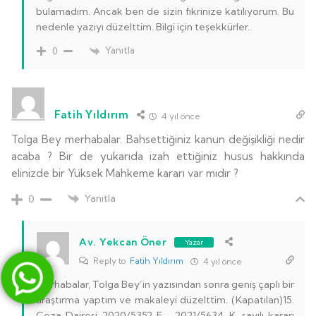
bulamadım. Ancak ben de sizin fikrinize katılıyorum. Bu
nedenle yazıyı düzelttim. Bilgi için teşekkürler..
Yanıtla
0
Fatih Yıldırım
4 yıl önce
Tolga Bey merhabalar. Bahsettiğiniz kanun değişikliği nedir
acaba ? Bir de yukarıda izah ettiğiniz husus hakkında
elinizde bir Yüksek Mahkeme kararı var mıdır ?
Yanıtla
0
Av. Yekcan Öner
Yazar
Reply to
Fatih Yıldırım
4 yıl önce
Merhabalar, Tolga Bey’in yazısından sonra geniş çaplı bir
araştırma yaptım ve makaleyi düzelttim. (Kapatılan)15.
Ceza Dairesi 2020/5352 E. , 2021/5634 K. sayılı kararı