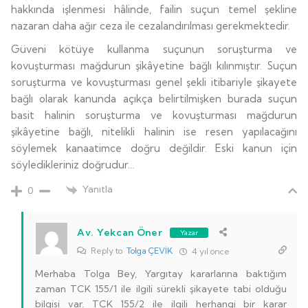
hakkında işlenmesi hâlinde, failin suçun temel şekline
nazaran daha ağır ceza ile cezalandırılması gerekmektedir.
Güveni kötüye kullanma suçunun soruşturma ve
kovuşturması mağdurun şikâyetine bağlı kılınmıştır. Suçun
soruşturma ve kovuşturması genel şekli itibariyle şikayete
bağlı olarak kanunda açıkça belirtilmişken burada suçun
basit halinin soruşturma ve kovuşturması mağdurun
şikâyetine bağlı, nitelikli halinin ise resen yapılacağını
söylemek kanaatimce doğru değildir. Eski kanun için
söyledikleriniz doğrudur…
Yanıtla
0
Av. Yekcan Öner
Yazar
Reply to
Tolga ÇEVİK
4 yıl önce
Merhaba Tolga Bey, Yargıtay kararlarına baktığım
zaman TCK 155/1 ile ilgili sürekli şikayete tabi olduğu
bilgisi var. TCK 155/2 ile ilgili herhangi bir karar