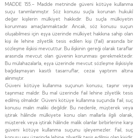
MADDE 155.– Madde metninde güveni kötüye kullanma
suçu tanımlanmıştır. Söz konusu suçla korunan hukukî
değer kişilerin mülkiyet hakkıdır. Bu suçla mülkiyetin
korunması amaçlanmaktadır. Ancak, söz konusu suçun
oluşabilmesi için eşya üzerinde mülkiyet hakkına sahip olan
kişi ile lehine zilyetlik tesis edilen kişi (fail) arasında bir
sözleşme ilişkisi mevcuttur. Bu ilişkinin gereği olarak taraflar
arasında mevcut olan güvenin korunması gerekmektedir.
Bu mülahazalarla, eşya üzerinde mevcut sözleşme ilişkisiyle
bağdaşmayan kasıtlı tasarruflar, cezai yaptırım altına
alınmıştır.
Güveni kötüye kullanma suçunun konusu, taşınır veya
taşınmaz maldır. Bu mal üzerinde fail lehine zilyetlik tesis
edilmiş olmalıdır. Güveni kötüye kullanma suçunda fail, suç
konusu malın maliki değildir. Bu nedenle, müşterek veya
iştirak hâlinde mülkiyete konu olan mallarla ilgili olarak,
müşterek veya iştirak hâlinde malik olanlar birbirlerine karşı
güveni kötüye kullanma suçunu işleyemezler. Fail, suç
konusu şey üzerinde lehine zilyetlik tesis edilmiş olan kişidir.