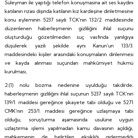
Süleyman ile yaptığı telefon konuşmasına ait ses kaydını
katılanın rızası dışında katılanın kız kardeşine dinletmesine
konu eyleminin 5237 sayılı TCK'nın 132/2. maddesinde
düzenlenen haberleşmenin gizliliğini ihlal suçunu
oluşturduğu gözetilmeden suç vasfında yanılgıya
düşülerek yazılı şekilde aynı Kanun'un 133/3.
maddesindeki kişiler arasındaki konuşmaların dinlenmesi
ve kayda alınması suçundan mahkûmiyet hükmü
kurulması,
2.(1) nolu bozma nedenine uyulduğu takdirde;
haberleşmenin gizliliğini ihlal suçunun 5237 sayılı TCK'nın
139/1. maddesi gereğince şikayete tabi olduğu ve 5271
CMK'nın 253/1. maddesi gereğince uzlaşmaya tabi
olduğu, soruşturma aşamasında usulüne uygun
uzlaştırma işlemi yapılmadan kamu davasının açıldığı,
mahkemenin de belirtilen eksikliği gidermediği