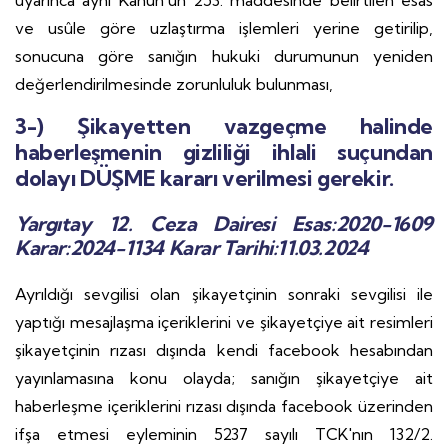
uyarınca aynı Kanun'un 253. maddesinde belirtilen esas
ve usûle göre uzlaştırma işlemleri yerine getirilip,
sonucuna göre sanığın hukuki durumunun yeniden
değerlendirilmesinde zorunluluk bulunması,
3-) Şikayetten vazgeçme halinde
haberleşmenin gizliliği ihlali suçundan
dolayı DÜŞME kararı verilmesi gerekir.
Yargıtay 12. Ceza Dairesi Esas:2020-1609
Karar:2024-1134 Karar Tarihi:11.03.2024
Ayrıldığı sevgilisi olan şikayetçinin sonraki sevgilisi ile
yaptığı mesajlaşma içeriklerini ve şikayetçiye ait resimleri
şikayetçinin rızası dışında kendi facebook hesabından
yayınlamasına konu olayda; sanığın şikayetçiye ait
haberleşme içeriklerini rızası dışında facebook üzerinden
ifşa etmesi eyleminin 5237 sayılı TCK'nın 132/2.