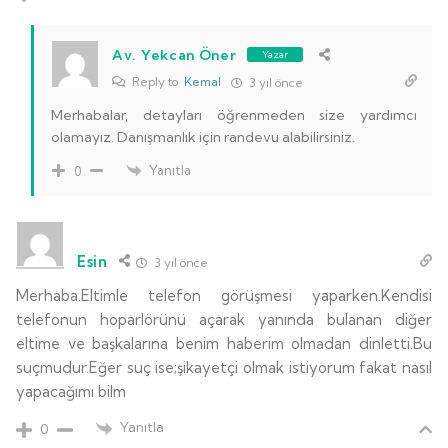
Av. Yekcan Öner
Yazar
Reply to
Kemal
3 yıl önce
Merhabalar, detayları öğrenmeden size yardımcı
olamayız. Danışmanlık için randevu alabilirsiniz.
Yanıtla
0
Esin
3 yıl önce
Merhaba.Eltimle telefon görüşmesi yaparken.Kendisi
telefonun hoparlörünü açarak yanında bulanan diğer
eltime ve başkalarına benim haberim olmadan dinletti.Bu
suçmudur.Eğer suç ise;şikayetçi olmak istiyorum fakat nasıl
yapacağımı bilm
Yanıtla
0