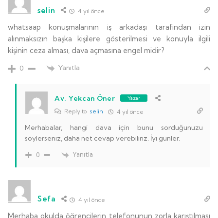
selin
4 yıl önce
whatsaap konuşmalarının iş arkadaşı tarafından izin
alınmaksızın başka kişilere gösterilmesi ve konuyla ilgili
kişinin ceza alması, dava açmasına engel midir?
Yanıtla
0
Av. Yekcan Öner
Yazar
Reply to
selin
4 yıl önce
Merhabalar, hangi dava için bunu sorduğunuzu
söylerseniz, daha net cevap verebiliriz. İyi günler.
Yanıtla
0
Sefa
4 yıl önce
Merhaba okulda öğrencilerin telefonunun zorla karıştılması