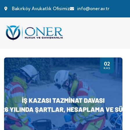
Bakırköy Avukatlık Ofisimiz
info@oner.av.tr
02
KAS