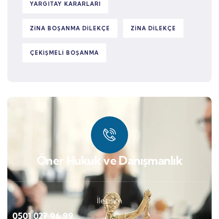
YARGITAY KARARLARI
ZINA BOŞANMA DILEKÇE
ZINA DILEKÇE
ÇEKIŞMELI BOŞANMA
Öner Hukuk ve Danışmanlık
İletişim
0501 027 96 99