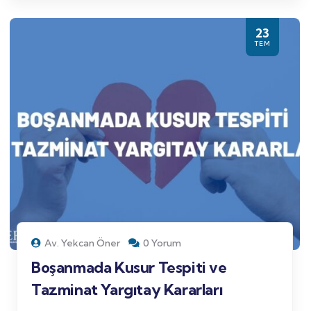
23
TEM
Av. Yekcan Öner
0 Yorum
Boşanmada Kusur Tespiti ve
Tazminat Yargıtay Kararları