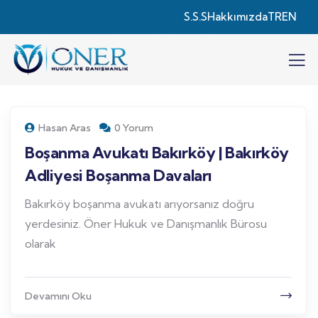
S.S.S
Hakkımızda
TR
EN
Hasan Aras
0 Yorum
Boşanma Avukatı Bakırköy | Bakırköy
Adliyesi Boşanma Davaları
Bakırköy boşanma avukatı arıyorsanız doğru
yerdesiniz. Öner Hukuk ve Danışmanlık Bürosu
olarak
Devamını Oku