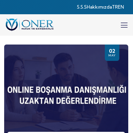
S.S.S
Hakkımızda
TR
EN
02
MAY