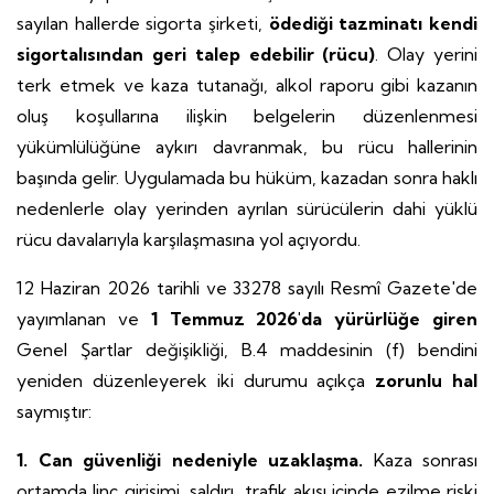
sayılan hallerde sigorta şirketi,
ödediği tazminatı kendi
sigortalısından geri talep edebilir (rücu)
. Olay yerini
terk etmek ve kaza tutanağı, alkol raporu gibi kazanın
oluş koşullarına ilişkin belgelerin düzenlenmesi
yükümlülüğüne aykırı davranmak, bu rücu hallerinin
başında gelir. Uygulamada bu hüküm, kazadan sonra haklı
nedenlerle olay yerinden ayrılan sürücülerin dahi yüklü
rücu davalarıyla karşılaşmasına yol açıyordu.
12 Haziran 2026 tarihli ve 33278 sayılı Resmî Gazete'de
yayımlanan ve
1 Temmuz 2026'da yürürlüğe giren
Genel Şartlar değişikliği, B.4 maddesinin (f) bendini
yeniden düzenleyerek iki durumu açıkça
zorunlu hal
saymıştır:
1. Can güvenliği nedeniyle uzaklaşma.
Kaza sonrası
ortamda linç girişimi, saldırı, trafik akışı içinde ezilme riski