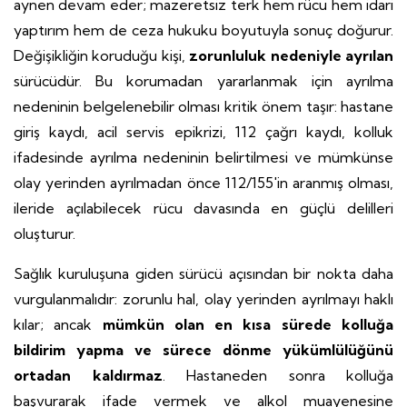
aynen devam eder; mazeretsiz terk hem rücu hem idari
yaptırım hem de ceza hukuku boyutuyla sonuç doğurur.
Değişikliğin koruduğu kişi,
zorunluluk nedeniyle ayrılan
sürücüdür. Bu korumadan yararlanmak için ayrılma
nedeninin belgelenebilir olması kritik önem taşır: hastane
giriş kaydı, acil servis epikrizi, 112 çağrı kaydı, kolluk
ifadesinde ayrılma nedeninin belirtilmesi ve mümkünse
olay yerinden ayrılmadan önce 112/155'in aranmış olması,
ileride açılabilecek rücu davasında en güçlü delilleri
oluşturur.
Sağlık kuruluşuna giden sürücü açısından bir nokta daha
vurgulanmalıdır: zorunlu hal, olay yerinden ayrılmayı haklı
kılar; ancak
mümkün olan en kısa sürede kolluğa
bildirim yapma ve sürece dönme yükümlülüğünü
ortadan kaldırmaz
. Hastaneden sonra kolluğa
başvurarak ifade vermek ve alkol muayenesine