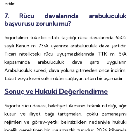
edilir.
7. Rücu davalarında arabuluculuk
başvurusu zorunlu mu?
Sigortalının tüketici sıfatı taşıdığı rücu davalarında 6502
sayılı Kanun m. 73/A uyarınca arabuluculuk dava şartıdır.
Ticari nitelikteki rücu uyuşmazlıklarında TTK m. 5/A
kapsamında arabuluculuk dava şartı uygulanır.
Arabuluculuk süreci, dava yoluna gitmeden önce indirim,
taksit veya kısmi sulh imkânı sağlayan etkin bir aşamadır.
Sonuç ve Hukuki Değerlendirme
Sigorta rücu davası, halefiyet ilkesinin teknik niteliği, ağır
kusur ve illiyet bağı tartışmaları, çoklu zamanaşımı
rejimleri ve görev-yetki belirsizlikleri nedeniyle hukuki
incelik gerektiren bir uyuşmazlık türüdür. 2026 itibarıyla