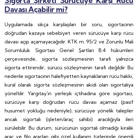
Sigorta Şirketi Sürücüye Karşı Rücu
Davası Açabilir mi?
Uygulamada sıkça karşılaşılan bir soru, sigortacının
doğrudan kazaya sebebiyet veren sürücüye karşı rücu
davası açıp açamayacağıdır. KTK m. 95/2 ve Zorunlu Mali
Sorumluluk Sigortası Genel Şartları B.4 hükümleri
çerçevesinde, sigorta sözleşmesinin tarafı yalnızca
sigorta ettirendir; sürücü sözleşmenin tarafı değildir. Bu
nedenle sigortacının halefiyetten kaynaklanan rücu hakkı,
kural olarak sigorta sözleşmesinin akidi olan sigortalıya
yöneltilir. Yargıtay'ın yerleşik içtihadına göre sigortacı,
sürücüye karşı doğrudan rücu davası açamaz (pasif
husumet yokluğu nedeniyle); sürücüye yönelik talepler
ancak sigortalı (işleten/araç sahibi) aracılığıyla ileri
sürülebilir. Bu durum, sürücünün sigortalı olmadığı kiralık
araç ve filo araçları gibi özel kullanım türlerinde önemli