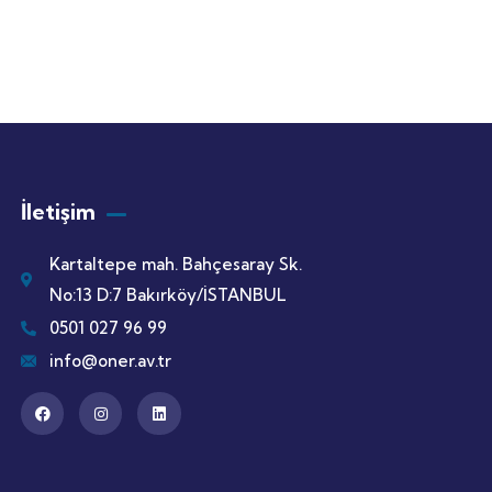
İletişim
Kartaltepe mah. Bahçesaray Sk.
No:13 D:7 Bakırköy/İSTANBUL
0501 027 96 99
info@oner.av.tr