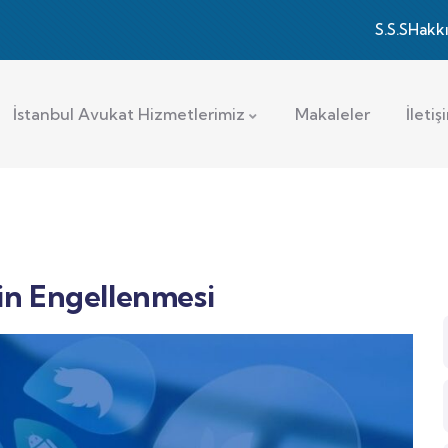
S.S.S
Hakk
İstanbul Avukat Hizmetlerimiz
Makaleler
İletiş
min Engellenmesi