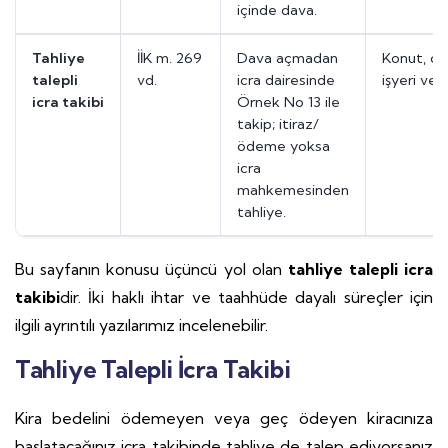
içinde dava.
Tahliye
İİK m. 269
Dava açmadan
Konut, çat
talepli
vd.
icra dairesinde
işyeri ve a
icra takibi
Örnek No 13 ile
takip; itiraz/
ödeme yoksa
icra
mahkemesinden
tahliye.
Bu sayfanın konusu üçüncü yol olan
tahliye talepli icra
takibi
dir. İki haklı ihtar ve taahhüde dayalı süreçler için
ilgili ayrıntılı yazılarımız incelenebilir.
Tahliye Talepli İcra Takibi
Kira bedelini ödemeyen veya geç ödeyen kiracınıza
başlatacağınız icra takibinde tahliye de talep ediyorsanız