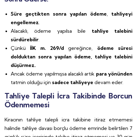
Süre geçtikten sonra yapılan ödeme
,
tahliyeyi
engellemez
.
Alacaklı, ödeme yapılsa bile
tahliye talebini
sürdürebilir
.
Çünkü
İİK m. 269/d
gereğince,
ödeme süresi
dolduktan sonra yapılan ödeme, tahliye talebini
düşürmez.
Ancak ödeme yapılmışsa alacaklı artık
para yönünden
tatmin olduğu için
sadece tahliyeye
devam eder.
Tahliye Talepli İcra Takibinde Borcun
Ödenmemesi
Kiracının tahliye talepli icra takibine itiraz etmemesi
halinde tahliye davası borçlu ödeme emrinde belirtilen 7
günlük süre içerisinde takibe itiraz etmemesi ve 30 gün