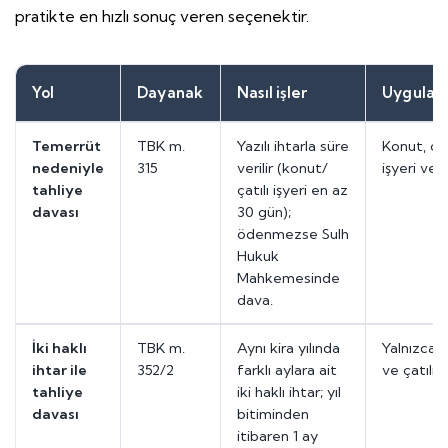
pratikte en hızlı sonuç veren seçenektir.
Yol
Dayanak
Nasıl işler
Uygulam
Temerrüt
TBK m.
Yazılı ihtarla süre
Konut, çat
nedeniyle
315
verilir (konut/
işyeri ve a
tahliye
çatılı işyeri en az
davası
30 gün);
ödenmezse Sulh
Hukuk
Mahkemesinde
dava.
İki haklı
TBK m.
Aynı kira yılında
Yalnızca 
ihtar ile
352/2
farklı aylara ait
ve çatılı i
tahliye
iki haklı ihtar; yıl
davası
bitiminden
itibaren 1 ay