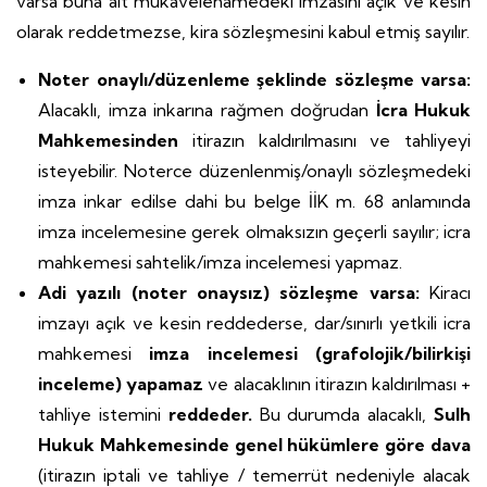
varsa buna ait mukavelenamedeki imzasını açık ve kesin
olarak reddetmezse, kira sözleşmesini kabul etmiş sayılır.
Noter onaylı/düzenleme şeklinde sözleşme varsa:
Alacaklı, imza inkarına rağmen doğrudan
İcra Hukuk
Mahkemesinden
itirazın kaldırılmasını ve tahliyeyi
isteyebilir. Noterce düzenlenmiş/onaylı sözleşmedeki
imza inkar edilse dahi bu belge İİK m. 68 anlamında
imza incelemesine gerek olmaksızın geçerli sayılır; icra
mahkemesi sahtelik/imza incelemesi yapmaz.
Adi yazılı (noter onaysız) sözleşme varsa:
Kiracı
imzayı açık ve kesin reddederse, dar/sınırlı yetkili icra
mahkemesi
imza incelemesi (grafolojik/bilirkişi
inceleme) yapamaz
ve alacaklının itirazın kaldırılması +
tahliye istemini
reddeder.
Bu durumda alacaklı,
Sulh
Hukuk Mahkemesinde genel hükümlere göre dava
(itirazın iptali ve tahliye / temerrüt nedeniyle alacak