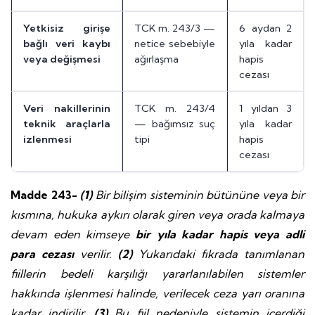
Yetkisiz girişe
TCK m. 243/3 —
6 aydan 2
bağlı veri kaybı
netice sebebiyle
yıla kadar
veya değişmesi
ağırlaşma
hapis
cezası
Veri nakillerinin
TCK m. 243/4
1 yıldan 3
teknik araçlarla
— bağımsız suç
yıla kadar
izlenmesi
tipi
hapis
cezası
Madde 243-
(1)
Bir bilişim sisteminin bütününe veya bir
kısmına, hukuka aykırı olarak giren veya orada kalmaya
devam eden kimseye
bir yıla kadar hapis veya adli
para cezası
verilir.
(2)
Yukarıdaki fıkrada tanımlanan
fiillerin bedeli karşılığı yararlanılabilen sistemler
hakkında işlenmesi halinde, verilecek ceza yarı oranına
kadar indirilir.
(3)
Bu fiil nedeniyle sistemin içerdiği