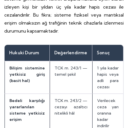
izleyen kişi bir yıldan üç yıla kadar hapis cezası ile
cezalandırılır. Bu fıkra; sisteme fiziksel veya mantıksal
erişim olmaksızın ağ trafiğinin teknik cihazlarla izlenmesi
durumunu kapsamaktadır.
Hukuki Durum
Değerlendirme
Sonuç
Bilişim sistemine
TCK m. 243/1 —
1 yıla kadar
yetkisiz giriş
temel şekil
hapis veya
(basit hal)
adli para
cezası
Bedeli karşılığı
TCK m. 243/2 —
Verilecek
yararlanılan
cezayı azaltıcı
ceza yarı
sisteme yetkisiz
nitelikli hâl
oranına
erişim
kadar
indirilir